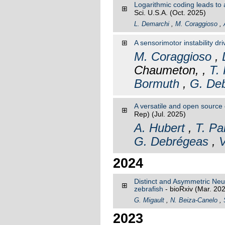
Logarithmic coding leads to 
⊞
Sci. U.S.A.
(Oct. 2025)
L. Demarchi
,
M. Coraggioso
,
⊞
A sensorimotor instability dr
M. Coraggioso
,
Chaumeton, ,
T.
Bormuth
,
G. De
A versatile and open source
⊞
Rep)
(Jul. 2025)
A. Hubert
,
T. Pa
G. Debrégeas
,
V
2024
Distinct and Asymmetric Neur
⊞
zebrafish
- bioRxiv
(Mar. 20
G. Migault
,
N. Beiza-Canelo
,
2023