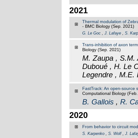
2021
Thermal modulation of Zebrafi
⊞
- BMC Biology
(Sep. 2021)
G. Le Goc
,
J. Lafaye
,
S. Kar
Trans-inhibition of axon ter
⊞
Biology
(Sep. 2021)
M. Zaupa , S.M. A
Duboué , H. Le C
Legendre , M.E. 
FastTrack: An open-source s
⊞
Computational Biology
(Feb.
B. Gallois
,
R. Ca
2020
⊞
From behavior to circuit mode
S. Karpenko
,
S. Wolf
,
J. Lafa