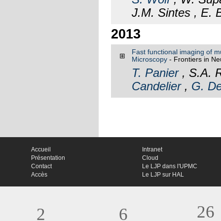
J.M. Sintes , E. 
2013
Fast functional imaging of mu
⊞
Microscopy
- Frontiers in Ne
T. Panier
, S.A. 
Candelier
,
G. D
Accueil
Intranet
Présentation
Cloud
Contact
Le LJP dans l'UPMC
Accès
Le LJP sur HAL
26
2
6