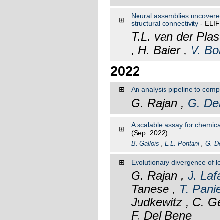
Neural assemblies uncovered 
⊞
structural connectivity
- ELI
T.L. van der Plas
, H. Baier ,
V. Bo
2022
⊞
An analysis pipeline to comp
G. Rajan ,
G. De
A scalable assay for chemica
⊞
(Sep. 2022)
B. Gallois
,
L.L. Pontani
,
G. D
⊞
Evolutionary divergence of l
G. Rajan ,
J. Laf
Tanese ,
T. Pani
Judkewitz , C. Ge
F. Del Bene