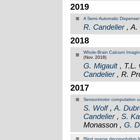
2019
⊞
A Semi-Automatic Dispenser f
R. Candelier
, A.
2018
Whole-Brain Calcium Imaging 
⊞
(Nov. 2018)
G. Migault
, T.L.
Candelier
, R. Pro
2017
⊞
Sensorimotor computation un
S. Wolf
,
A. Dubr
Candelier
,
S. Ka
Monasson ,
G. D
⊞
Blind sparse deconvolution f