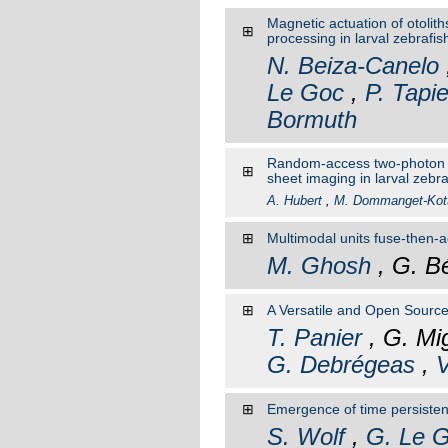
Magnetic actuation of otolit
⊞
processing in larval zebrafis
N. Beiza-Canelo
Le Goc
,
P. Tapi
Bormuth
Random-access two-photon ho
⊞
sheet imaging in larval zebra
A. Hubert
,
M. Dommanget-Kot
⊞
Multimodal units fuse-then-
M. Ghosh
, G. B
⊞
A Versatile and Open Sourc
T. Panier
, G. Mig
G. Debrégeas
,
V
⊞
Emergence of time persisten
S. Wolf
,
G. Le 