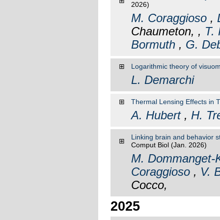
⊞
2026)
M. Coraggioso
,
Chaumeton, ,
T.
Bormuth
,
G. De
⊞
Logarithmic theory of visuomo
L. Demarchi
⊞
Thermal Lensing Effects in 
A. Hubert
,
H. Tr
Linking brain and behavior 
⊞
Comput Biol
(Jan. 2026)
M. Dommanget-K
Coraggioso
,
V. 
Cocco,
2025