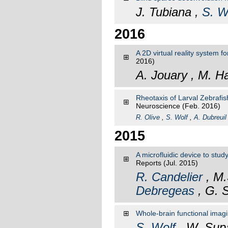
J. Tubiana ,
S. W
2016
A 2D virtual reality system fo
⊞
2016)
A. Jouary , M. H
Rheotaxis of Larval Zebrafis
⊞
Neuroscience
(Feb. 2016)
R. Olive
,
S. Wolf
,
A. Dubreuil
2015
A microfluidic device to stu
⊞
Reports
(Jul. 2015)
R. Candelier
, M.
Debregeas
, G. 
⊞
Whole-brain functional imagi
S. Wolf
, W. Supa