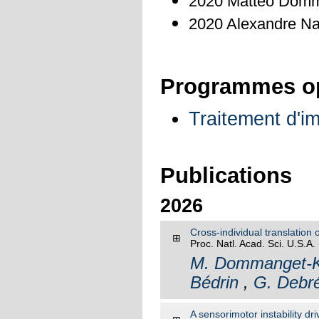
2020 Matteo Domm
2020 Alexandre N
Programmes o
Traitement d'
Publications
2026
Cross-individual translation 
⊞
Proc. Natl. Acad. Sci. U.S.A.
M. Dommanget-K
Bédrin
,
G. Debr
A sensorimotor instability dr