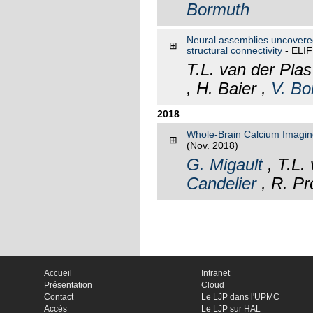
Bormuth
Neural assemblies uncovered 
⊞
structural connectivity
- ELI
T.L. van der Plas
, H. Baier ,
V. Bo
2018
Whole-Brain Calcium Imaging 
⊞
(Nov. 2018)
G. Migault
, T.L.
Candelier
, R. Pro
Accueil
Intranet
Présentation
Cloud
Contact
Le LJP dans l'UPMC
Accès
Le LJP sur HAL