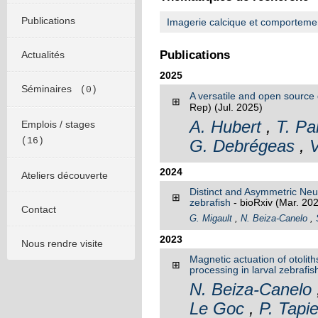
Publications
Imagerie calcique et comporteme
Publications
Actualités
2025
Séminaires
(0)
A versatile and open source
⊞
Rep)
(Jul. 2025)
A. Hubert
,
T. Pa
Emplois / stages
(16)
G. Debrégeas
,
V
2024
Ateliers découverte
Distinct and Asymmetric Neur
⊞
zebrafish
- bioRxiv
(Mar. 20
Contact
G. Migault
,
N. Beiza-Canelo
,
2023
Nous rendre visite
Magnetic actuation of otolit
⊞
processing in larval zebrafis
N. Beiza-Canelo
Le Goc
,
P. Tapi