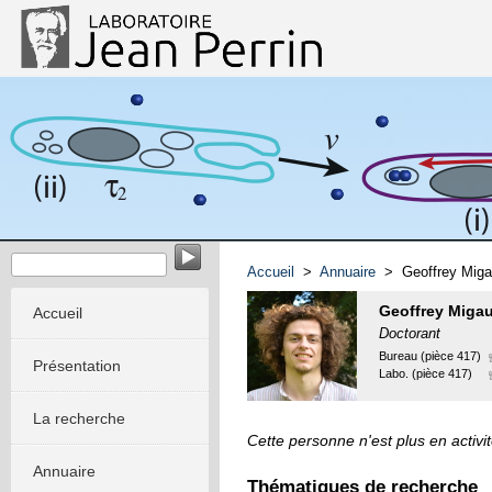
Dynamique stochastique des systèmes réactifs et vivants
Accueil
>
Annuaire
> Geoffrey Miga
Geoffrey Migau
Accueil
Doctorant
Bureau (pièce 417)
Présentation
Labo. (pièce 417)
La recherche
Cette personne n'est plus en activit
Annuaire
Thématiques de recherche