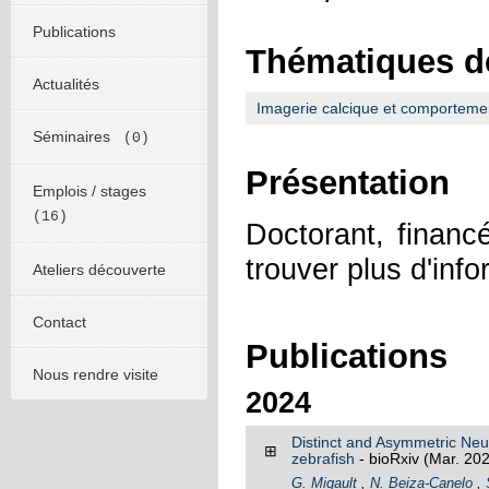
Publications
Thématiques d
Actualités
Imagerie calcique et comporteme
Séminaires
(0)
Présentation
Emplois / stages
(16)
Doctorant, finan
trouver plus d'inf
Ateliers découverte
Contact
Publications
Nous rendre visite
2024
Distinct and Asymmetric Neur
⊞
zebrafish
- bioRxiv
(Mar. 20
G. Migault
,
N. Beiza-Canelo
,