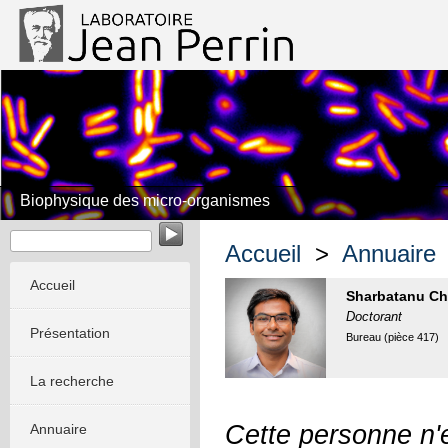
Biophysique des micro-organismes
Accueil
>
Annuaire
Accueil
Sharbatanu Cha
Doctorant
Présentation
Bureau (pièce 417)
La recherche
Cette personne n'e
Annuaire