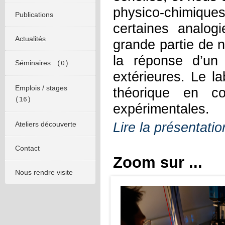
physico-chimiques
Publications
certaines analog
Actualités
grande partie de 
la réponse d’un 
Séminaires
(0)
extérieures. Le 
Emplois / stages
théorique en co
(16)
expérimentales.
Ateliers découverte
Lire la présentati
Contact
Zoom sur ...
Nous rendre visite
tures
e plus en plus comme une alter-
 douce pour réaliser des surfaces