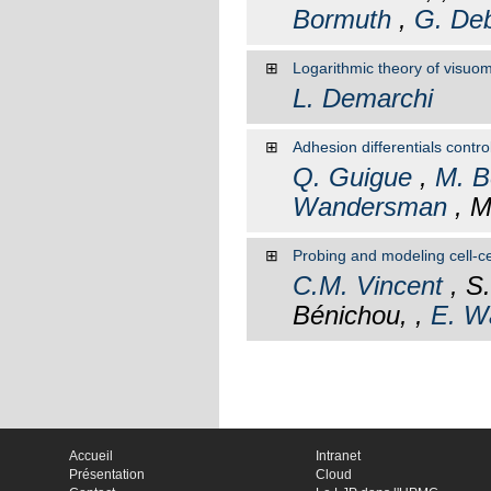
Bormuth
,
G. De
⊞
Logarithmic theory of visuomo
L. Demarchi
⊞
Adhesion differentials contr
Q. Guigue
,
M. B
Wandersman
, M
⊞
Probing and modeling cell-c
C.M. Vincent
, S.
Bénichou, ,
E. W
Accueil
Intranet
Présentation
Cloud