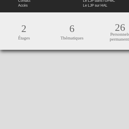
Contact
Le LJP dans l'UPMC
Accès
Le LJP sur HAL
26
2
6
Personnel
Étages
Thématiques
permanent