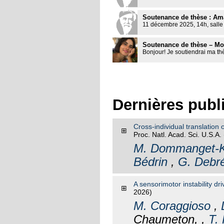
Soutenance de thèse : A
11 décembre 2025, 14h, salle H
Soutenance de thèse – M
Bonjour! Je soutiendrai ma th
Dernières publ
Cross-individual translation 
⊞
Proc. Natl. Acad. Sci. U.S.A.
M. Dommanget-K
Bédrin
,
G. Debr
A sensorimotor instability dr
⊞
2026)
M. Coraggioso
,
Chaumeton, ,
T.