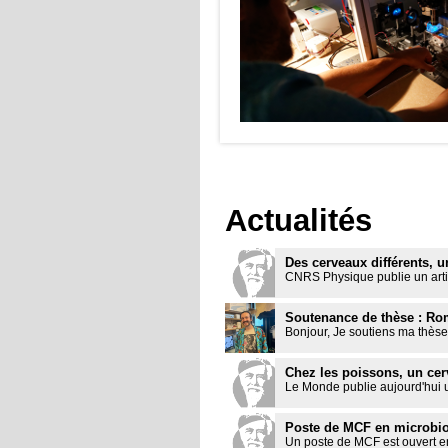
l'échelle micrométrique. A Jean
ons des microcanaux pour la
s décorées de piliers et calottes
écanotransduction.
Actualités
Des cerveaux différents, 
CNRS Physique publie un articl
Soutenance de thèse : Ro
Bonjour, Je soutiens ma thèse 
Chez les poissons, un cerv
Le Monde publie aujourd'hui un 
Poste de MCF en microbio
Un poste de MCF est ouvert en