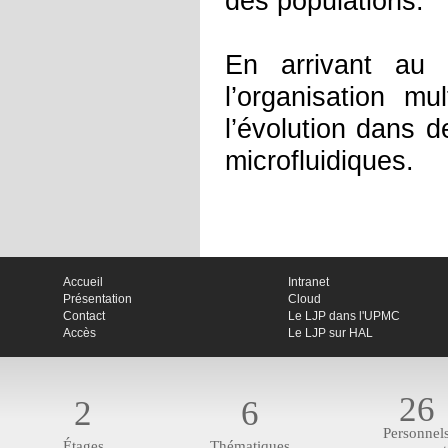
des populations.
En arrivant au 
l’organisation mu
l’évolution dans 
microfluidiques.
Accueil
Intranet
Présentation
Cloud
Contact
Le LJP dans l'UPMC
Accès
Le LJP sur HAL
26
2
6
Personnel
Étages
Thématiques