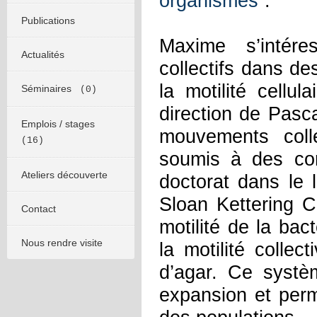
organismes
”.
Publications
Maxime s’intér
Actualités
collectifs dans de
la motilité cellu
Séminaires
(0)
direction de Pascal
Emplois / stages
mouvements colle
(16)
soumis à des cont
Ateliers découverte
doctorat dans le 
Sloan Kettering C
Contact
motilité de la bac
Nous rendre visite
la motilité collec
d’agar. Ce systè
expansion et perm