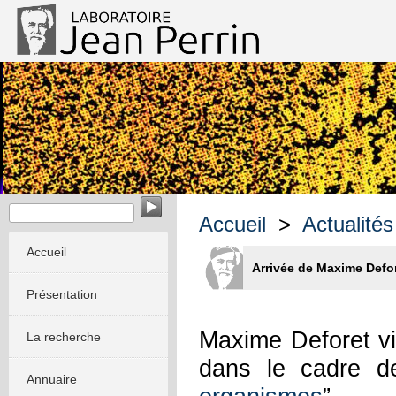
EvoMorph - Evolution & Morphogenèse dans les systèmes m
Accueil
>
Actualités
Accueil
Arrivée de Maxime Defor
Présentation
Maxime Deforet vie
La recherche
dans le cadre d
Annuaire