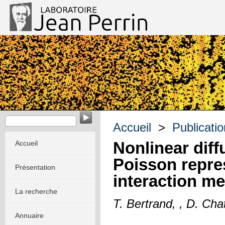
EvoMorph - Evolution & Morphogenèse dans les systèmes m
Accueil
>
Publicati
Nonlinear dif
Accueil
Poisson repre
Présentation
interaction m
La recherche
T. Bertrand, , D. Cha
Annuaire