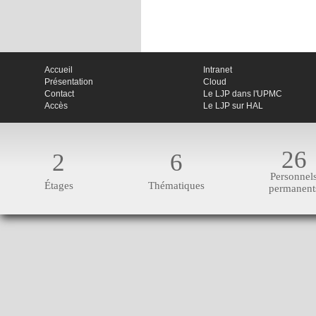
Accueil
Intranet
Présentation
Cloud
Contact
Le LJP dans l'UPMC
Accès
Le LJP sur HAL
26
2
6
Personnel
Étages
Thématiques
permanent