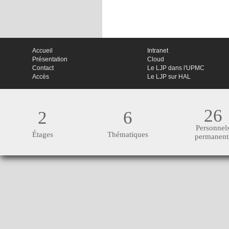
Accueil
Intranet
Présentation
Cloud
Contact
Le LJP dans l'UPMC
Accès
Le LJP sur HAL
26
2
6
Personnel
Étages
Thématiques
permanent