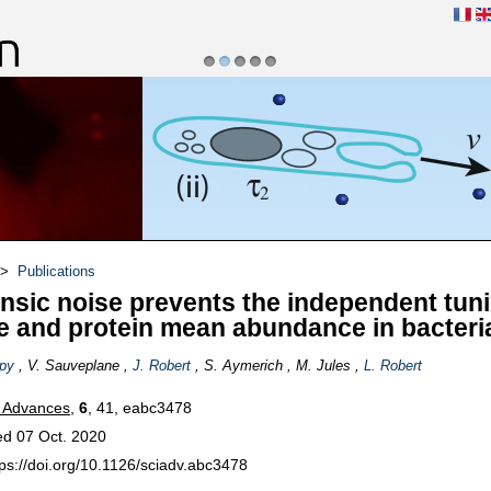
1
2
3
4
5
s réactifs et vivants
>
Publications
insic noise prevents the independent tun
e and protein mean abundance in bacteri
upy
, V. Sauveplane ,
J. Robert
, S. Aymerich , M. Jules ,
L. Robert
 Advances
,
6
, 41, eabc3478
ed 07 Oct. 2020
tps://doi.org/10.1126/sciadv.abc3478