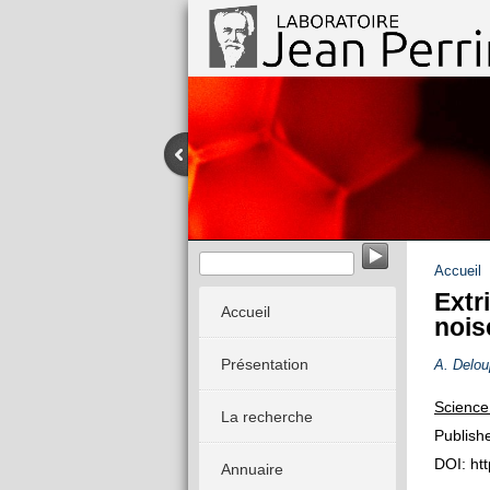
Dynamique stochastique des système
Accueil
Extr
Accueil
nois
Présentation
A. Delo
Science
La recherche
Publish
DOI: ht
Annuaire