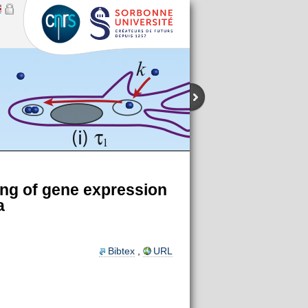
ing of gene expression
a
Bibtex
,
URL