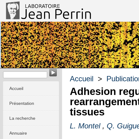
EvoMorph - Evolution & Morphogenèse dans les systèmes m
Accueil
>
Publicati
Adhesion regul
Accueil
rearrangement
Présentation
tissues
La recherche
L. Montel
,
Q. Guigu
Annuaire