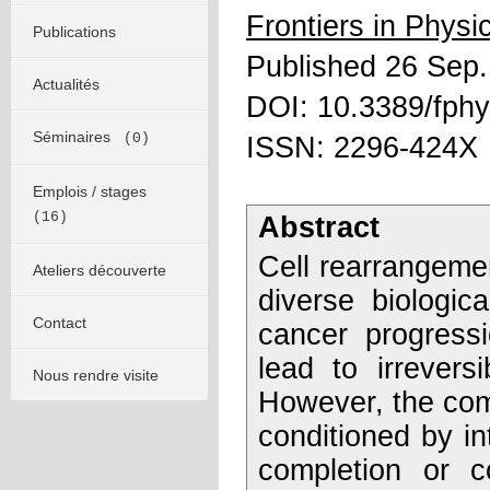
Frontiers in Physi
Publications
Published 26 Sep
Actualités
DOI: 10.3389/fph
Séminaires
(0)
ISSN: 2296-424X
Emplois / stages
(16)
Abstract
Cell rearrangemen
Ateliers découverte
diverse biologi
Contact
cancer progressi
lead to irrevers
Nous rendre visite
However, the com
conditioned by in
completion or 