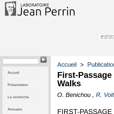
Accueil
>
Publicati
First-Passage
Accueil
Walks
Présentation
O. Benichou ,
R. Voi
La recherche
Annuaire
FIRST-PASSA