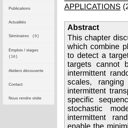
APPLICATIONS
(
Publications
Actualités
Abstract
Séminaires
This chapter disc
(0)
which combine ph
Emplois / stages
to detect a targ
(16)
targets cannot b
Ateliers découverte
intermittent ran
scales, ranging
Contact
intermittent tran
specific sequen
Nous rendre visite
stochastic mod
intermittent ran
enable the minimi