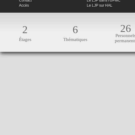
Contact
Le LJP dans l'UPMC
Accès
Le LJP sur HAL
26
2
6
Personnel
Étages
Thématiques
permanent