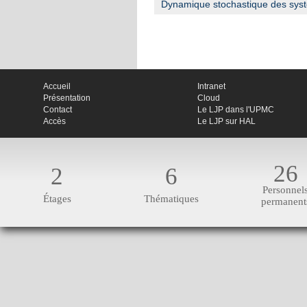
Dynamique stochastique des systè
Accueil
Intranet
Présentation
Cloud
Contact
Le LJP dans l'UPMC
Accès
Le LJP sur HAL
26
2
6
Personnel
Étages
Thématiques
permanent