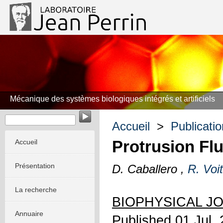
Mécanique des systèmes biologiques intégrés et artificiels
Accueil
>
Publicati
Protrusion Flu
Accueil
Présentation
D. Caballero ,
R. Voi
La recherche
BIOPHYSICAL J
Annuaire
Published 01 Jul.