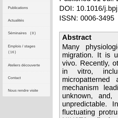
DOI: 10.1016/j.bp
Publications
ISSN: 0006-3495
Actualités
Séminaires
(0)
Abstract
Many physiologi
Emplois / stages
(16)
migration. It is 
vivo. Recently, 
Ateliers découverte
in vitro, incl
Contact
micropatterned 
mechanism leadi
Nous rendre visite
unknown, and, o
unpredictable. 
fluctuating protr