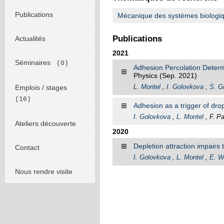
Publications
Mécanique des systèmes biologique
Publications
Actualités
2021
Séminaires
(0)
Adhesion Percolation Determ
⊞
Physics
(Sep. 2021)
L. Montel
,
I. Golovkova
,
S. G
Emplois / stages
(16)
⊞
Adhesion as a trigger of drop
I. Golovkova
,
L. Montel
, F. P
Ateliers découverte
2020
⊞
Depletion attraction impairs t
Contact
I. Golovkova
,
L. Montel
,
E. W
Nous rendre visite