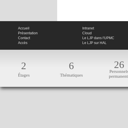
Accueil
Intranet
Présentation
Cloud
Contact
Le LJP dans l'UPMC
Accès
Le LJP sur HAL
26
2
6
Personnel
Étages
Thématiques
permanent