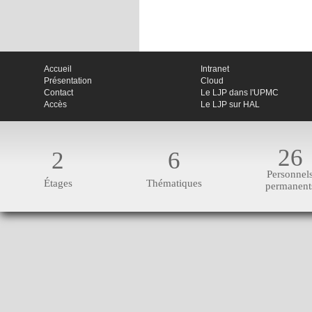
Accueil
Intranet
Présentation
Cloud
Contact
Le LJP dans l'UPMC
Accès
Le LJP sur HAL
26
2
6
Personnel
Étages
Thématiques
permanent