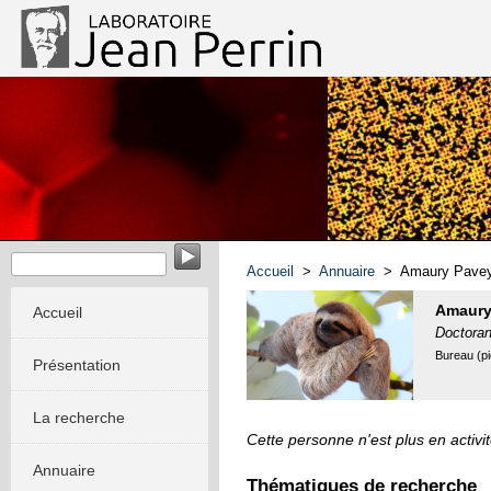
EvoMorph - Evolution & Morphogenèse dans les systèmes m
Accueil
>
Annuaire
> Amaury Pavey
Amaury
Accueil
Doctoran
Bureau (p
Présentation
La recherche
Cette personne n'est plus en activit
Annuaire
Thématiques de recherche