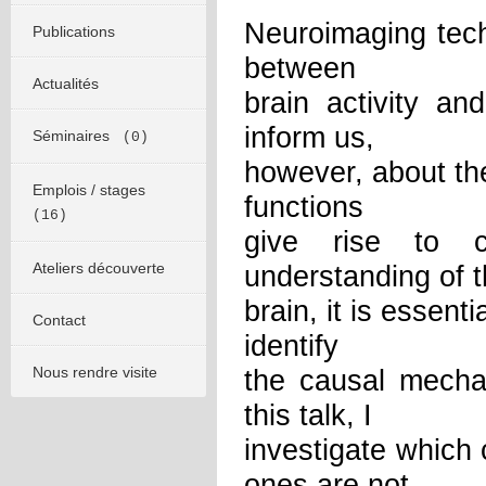
Neuroimaging tech
Publications
between
Actualités
brain activity an
inform us,
Séminaires
(0)
however, about th
Emplois / stages
functions
(16)
give rise to c
Ateliers découverte
understanding of 
brain, it is essen
Contact
identify
Nous rendre visite
the causal mechan
this talk, I
investigate which
ones are not