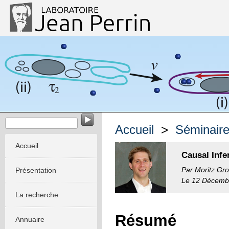
Dynamique stochastique des systèmes réactifs et vivants
Accueil
>
Séminair
Accueil
Causal Infe
Par Moritz Gr
Présentation
Le 12 Décembr
La recherche
Résumé
Annuaire