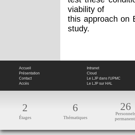
viability of
this approach on
study.
Accueil
Intranet
Présentation
Cloud
Contact
Le LJP dans l'UPMC
Accès
Le LJP sur HAL
26
2
6
Personnel
Étages
Thématiques
permanent