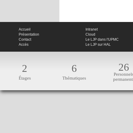
Accueil
Intranet
Présentation
Cloud
Contact
Le LJP dans l'UPMC
Accès
Le LJP sur HAL
26
2
6
Personnel
Étages
Thématiques
permanent