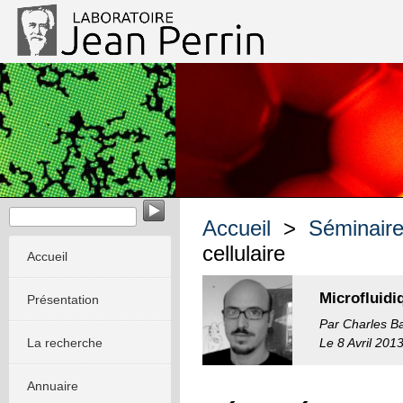
Mécanique des systèmes biologiques intégrés et artificiels
Accueil
>
Séminair
cellulaire
Accueil
Microfluidi
Présentation
Par Charles B
La recherche
Le 8 Avril 201
Annuaire