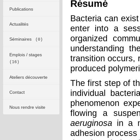
Résumé
Publications
Bacteria can exist 
Actualités
enter into a sess
organized commun
Séminaires
(0)
understanding th
Emplois / stages
transition occurs, 
(16)
produced polymeri
Ateliers découverte
The first step of t
individual bacte
Contact
phenomenon exper
Nous rendre visite
flowing a suspen
aeruginosa
in a 
adhesion process i