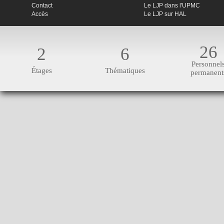
Contact
Le LJP dans l'UPMC
Accès
Le LJP sur HAL
26
2
6
Personnel
Étages
Thématiques
permanent