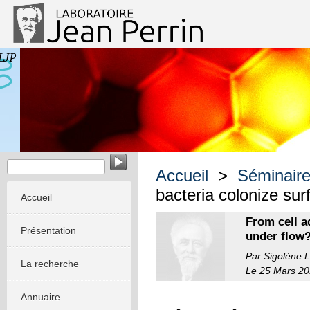
Mécanique des systèmes biologiques intégrés et artificiels
Accueil
>
Séminair
bacteria colonize sur
Accueil
From cell a
Présentation
under flow
Par Sigolène 
La recherche
Le 25 Mars 20
Annuaire