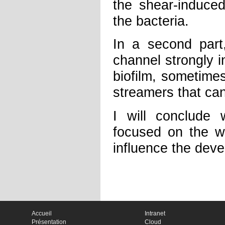
the shear-induce
the bacteria.
In a second
par
channel strongly 
biofilm, sometime
streamers that can 
I will conclude 
focused on the w
influence the deve
Accueil
Intranet
Présentation
Cloud