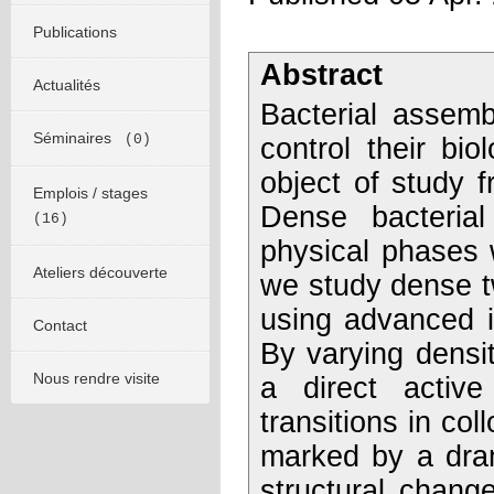
Publications
Abstract
Actualités
Bacterial assembl
Séminaires
(0)
control their bi
object of study 
Emplois / stages
Dense bacterial 
(16)
physical phases w
Ateliers découverte
we study dense t
using advanced i
Contact
By varying densit
Nous rendre visite
a direct active
transitions in col
marked by a dra
structural chang