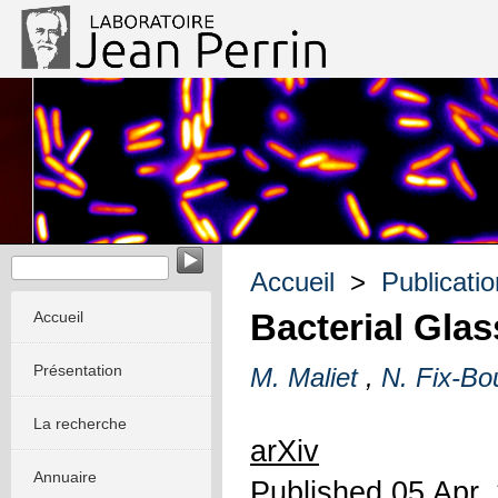
Biophysique des micro-organismes
Accueil
>
Publicati
Bacterial Glas
Accueil
Présentation
M. Maliet
,
N. Fix-Bou
La recherche
arXiv
Annuaire
Published 05 Apr.