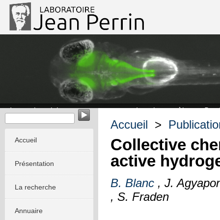
Imagerie calcique et comportement du poisson zèbre et
Dani
Accueil
>
Publicati
Collective ch
Accueil
active hydrog
Présentation
B. Blanc
, J. Agyapon
La recherche
, S. Fraden
Annuaire