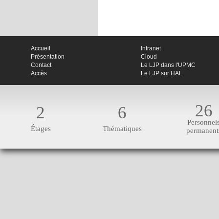
Accueil
Intranet
Présentation
Cloud
Contact
Le LJP dans l'UPMC
Accès
Le LJP sur HAL
26
2
6
Personnel
Étages
Thématiques
permanent