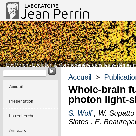
EvoMorph - Evolution & Morphogenèse dans les systèmes m
Accueil
>
Publicati
Whole-brain f
Accueil
photon light-
Présentation
S. Wolf
, W. Supatto
La recherche
Sintes , E. Beaurepa
Annuaire