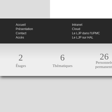
Accueil
Intranet
Présentation
Cloud
Contact
Le LJP dans l'UPMC
Accès
Le LJP sur HAL
26
2
6
Personnel
Étages
Thématiques
permanent