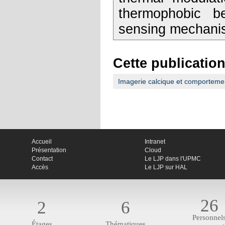
thermophobic be
sensing mechani
Cette publication
Imagerie calcique et comporteme
Accueil
Intranet
Présentation
Cloud
Contact
Le LJP dans l'UPMC
Accès
Le LJP sur HAL
26
2
6
Personnel
Étages
Thématiques