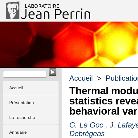
Mécanique des systèmes biologiques intégrés et artificiels
Accueil
>
Publicati
Thermal modul
Accueil
statistics rev
Présentation
behavioral vari
La recherche
G. Le Goc
,
J. Lafay
Debrégeas
Annuaire