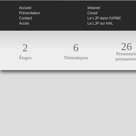
Accueil
Intranet
Présentation
Cloud
Contact
Le LJP dans l'UPMC
Accès
Le LJP sur HAL
26
2
6
Personnel
Étages
Thématiques
permanent