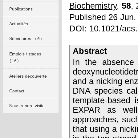
Biochemistry
,
58
,
Publications
Published 26 Jun.
Actualités
DOI: 10.1021/acs
Séminaires
(0)
Abstract
Emplois / stages
In the absence 
(16)
deoxynucleotidet
Ateliers découverte
and a nicking enz
DNA species call
Contact
template-based i
Nous rendre visite
EXPAR as well 
approaches, suc
that using a nick