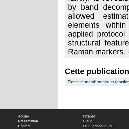
by band decompo
allowed estimat
elements within 
applied protoco
structural featu
Raman markers. (
Cette publication
Plasticité membranaire et fonction
Accueil
Intranet
Présentation
Cloud
Contact
Le LJP dans l'UPMC