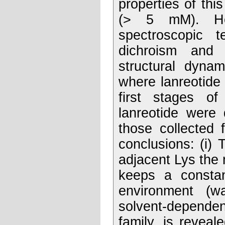
properties of thi
(> 5 mM). Her
spectroscopic t
dichroism and 
structural dyna
where lanreotide 
first stages o
lanreotide were 
those collected 
conclusions: (i) 
adjacent Lys the m
keeps a constan
environment (wa
solvent-dependent
family, is reveal