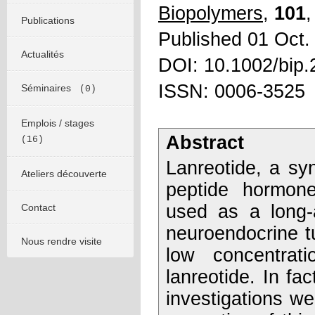
Biopolymers
,
101
,
Publications
Published 01 Oct.
Actualités
DOI: 10.1002/bip
ISSN: 0006-3525
Séminaires
(0)
Emplois / stages
Abstract
(16)
Lanreotide, a syn
Ateliers découverte
peptide hormone
used as a long-
Contact
neuroendocrine t
Nous rendre visite
low concentrati
lanreotide. In fac
investigations w