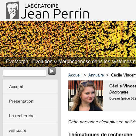
EvoMorph - Evolution & Morphogenèse dans les systèmes m
Accueil
>
Annuaire
> Cécile Vincen
Cécile Vince
Accueil
Doctorante
Bureau (pièce 529
Présentation
La recherche
Cette personne n'est plus en activit
Annuaire
Thématiques de recherche