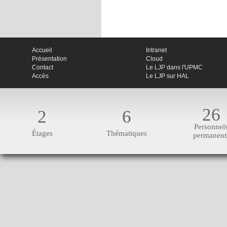
Accueil
Intranet
Présentation
Cloud
Contact
Le LJP dans l'UPMC
Accès
Le LJP sur HAL
26
2
6
Personnel
Étages
Thématiques
permanent