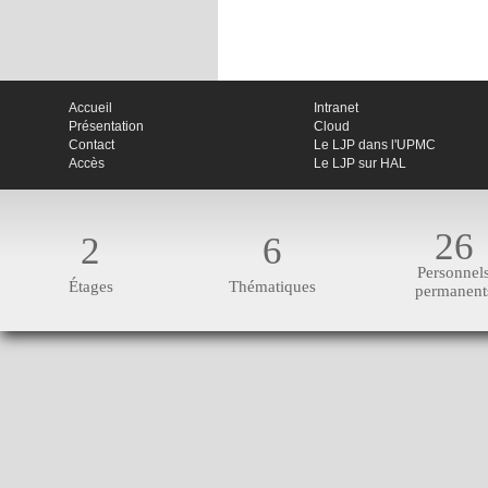
Accueil
Intranet
Présentation
Cloud
Contact
Le LJP dans l'UPMC
Accès
Le LJP sur HAL
26
2
6
Personnel
Étages
Thématiques
permanent