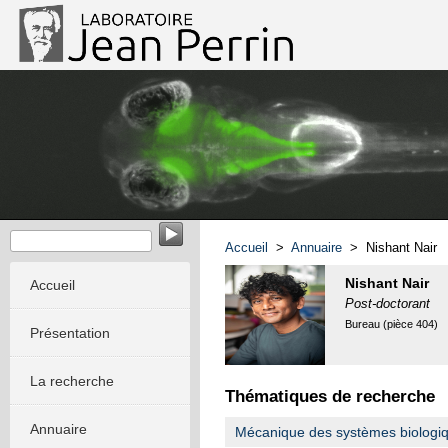
Imagerie calcique et comportement du poisson zèbre et
Dani
Accueil
>
Annuaire
> Nishant Nair
Nishant Nair
Accueil
Post-doctorant
Bureau (pièce 404)
Présentation
La recherche
Thématiques de recherche
Annuaire
Mécanique des systèmes biologique