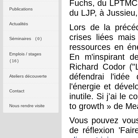
Fuchs, du LPTMC. 
Publications
du LJP, à Jussieu
Actualités
Lors de la précé
crises liées mais
Séminaires
(0)
ressources en éne
Emplois / stages
En m'inspirant d
(16)
Richard Codor ("L
défendrai l'idée
Ateliers découverte
l'énergie et dével
Contact
inutile. Si j’ai le 
to growth » de Me
Nous rendre visite
Vous pouvez vous 
de réflexion 'Fai