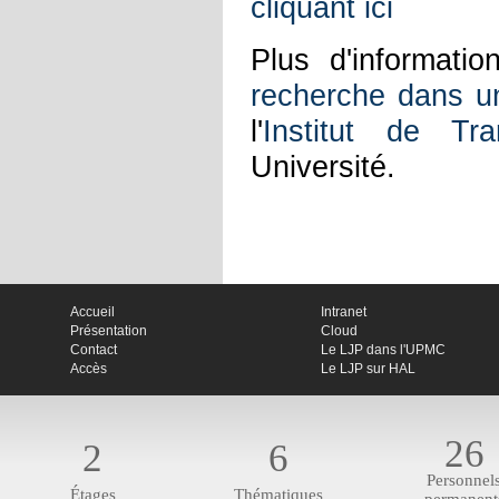
cliquant ici
Plus d'informati
recherche dans un
l'
Institut de Tr
Université.
Accueil
Intranet
Présentation
Cloud
Contact
Le LJP dans l'UPMC
Accès
Le LJP sur HAL
26
2
6
Personnel
Étages
Thématiques