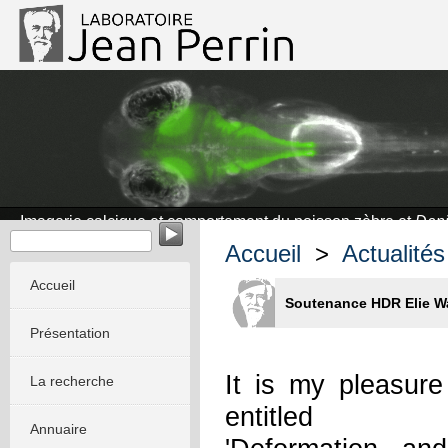
Imagerie calcique et comportement du poisson zèbre et
Dani
Accueil
>
Actualités
Accueil
Soutenance HDR Elie 
Présentation
It is my pleasur
La recherche
entitled
Annuaire