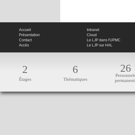
Accueil
Intranet
Présentation
Cloud
Contact
Le LJP dans l'UPMC
Accès
Le LJP sur HAL
26
2
6
Personnel
Étages
Thématiques
permanent