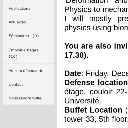
'Deformation and
Physics to mechan
Publications
I will mostly pr
Actualités
physics using bio
Séminaires
(0)
You are also invi
Emplois / stages
17.30).
(16)
Ateliers découverte
Date
: Friday, Dec
Defense location
Contact
étage, couloir 2
Nous rendre visite
Université.
Buffet Location
(
tower 33, 5th floor