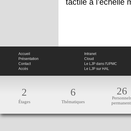
tactile à l’échelle
Accueil
Intranet
Présentation
Cloud
Contact
Le LJP dans l'UPMC
Accès
Le LJP sur HAL
26
2
6
Personnel
Étages
Thématiques
permanent