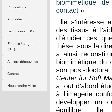
biomimétique de
Publications
contact
».
Actualités
Elle s’intéresse 
des tissus à l’a
Séminaires
(0)
d’étudier ces qu
Emplois / stages
thèse, sous la dire
(16)
a ainsi reconsti
biomimétique du 
Ateliers découverte
son post-doctorat
Contact
Center for Soft M
a tout d’abord ét
Nous rendre visite
à l’imagerie con
développer un c
équilibre. Ell