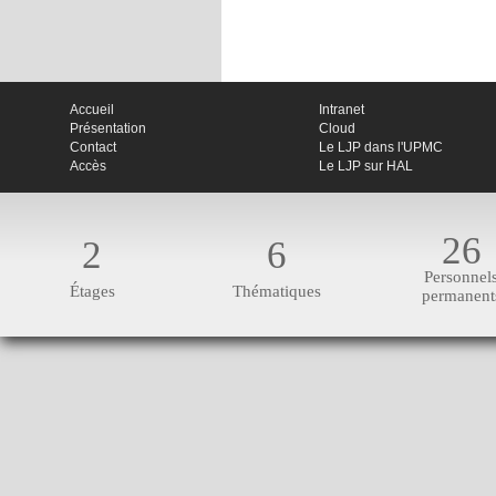
Accueil
Intranet
Présentation
Cloud
Contact
Le LJP dans l'UPMC
Accès
Le LJP sur HAL
26
2
6
Personnel
Étages
Thématiques
permanent