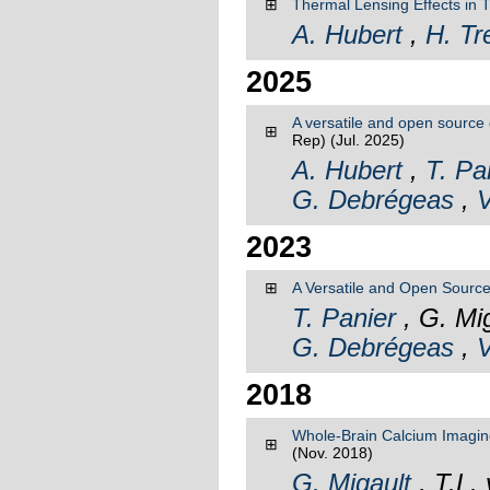
⊞
Thermal Lensing Effects in 
A. Hubert
,
H. Tr
2025
A versatile and open source
⊞
Rep)
(Jul. 2025)
A. Hubert
,
T. Pa
G. Debrégeas
,
V
2023
⊞
A Versatile and Open Sourc
T. Panier
, G. Mig
G. Debrégeas
,
V
2018
Whole-Brain Calcium Imaging 
⊞
(Nov. 2018)
G. Migault
, T.L.