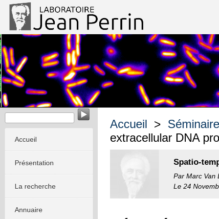
Biophysique des micro-organismes
Accueil
>
Séminair
extracellular DNA p
Accueil
Spatio-temp
Présentation
Par Marc Van D
La recherche
Le 24 Novemb
Annuaire