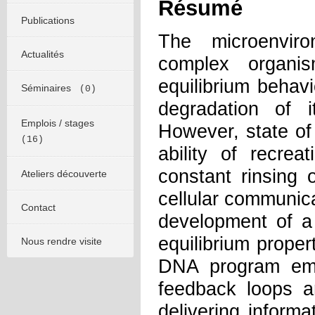
Résumé
Publications
The microenviro
Actualités
complex organis
equilibrium behav
Séminaires
(0)
degradation of i
Emplois / stages
However, state of t
(16)
ability of recre
constant rinsing 
Ateliers découverte
cellular communica
Contact
development of a 
equilibrium prope
Nous rendre visite
DNA program emb
feedback loops a
delivering informat