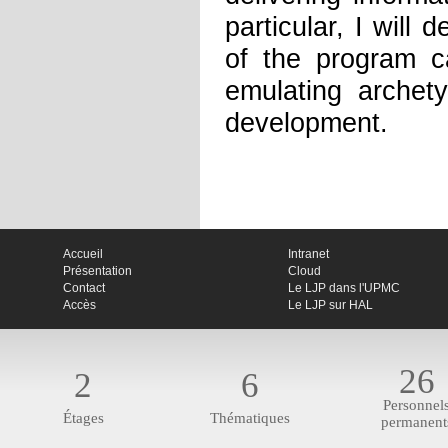
particular, I wil
of the program ca
emulating archet
development.
Accueil
Intranet
Présentation
Cloud
Contact
Le LJP dans l'UPMC
Accès
Le LJP sur HAL
26
2
6
Personnel
Étages
Thématiques
permanent